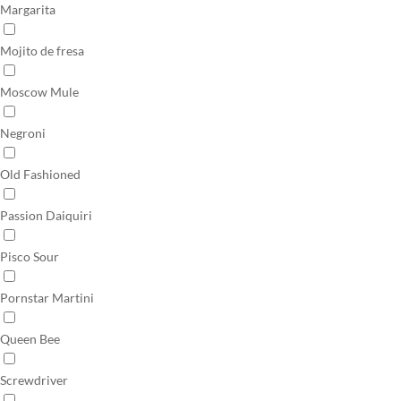
Margarita
Mojito de fresa
Moscow Mule
Negroni
Old Fashioned
Passion Daiquiri
Pisco Sour
Pornstar Martini
Queen Bee
Screwdriver