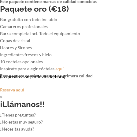
Este paquete contiene marcas de calidad conocidas
Paquete oro (€18)
Bar gratuito con todo incluido
Camareros profesionales
Barra completa incl. Todo el equipamiento
Copas de cristal
Licores y Siropes
Ingredientes frescos y hielo
10 cocteles opcionales
Inspírate para elegir cócteles
aquí
Este paquete contiene marcas de primera calidad
(los precios son por invitado/hora)
Reserva aquí
×
¡Llámanos!!
¿Tienes preguntas?
¿No estas muy seguro?
¿Necesitas ayuda?