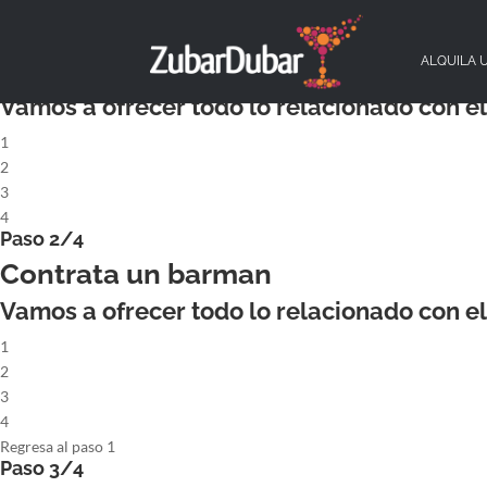
X
Paso 1/4
ALQUILA UN COCKTAILBAR COMPL
ALQUILA 
Vamos a ofrecer todo lo relacionado con el 
1
2
3
4
Paso 2/4
Contrata un barman
Vamos a ofrecer todo lo relacionado con el 
1
2
3
4
Regresa al paso 1
Paso 3/4