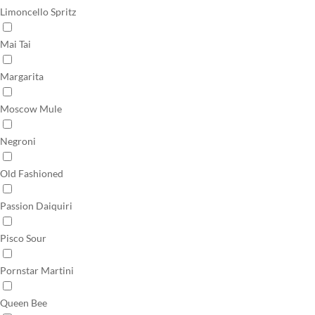
Limoncello Spritz
Mai Tai
Margarita
Moscow Mule
Negroni
Old Fashioned
Passion Daiquiri
Pisco Sour
Pornstar Martini
Queen Bee