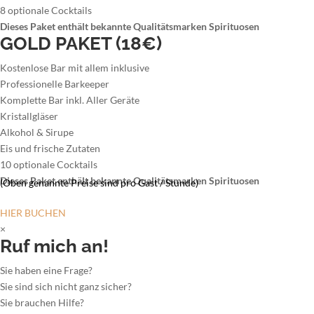
8 optionale Cocktails
Dieses Paket enthält bekannte Qualitätsmarken Spirituosen
GOLD PAKET (18€)
Kostenlose Bar mit allem inklusive
Professionelle Barkeeper
Komplette Bar inkl. Aller Geräte
Kristallgläser
Alkohol & Sirupe
Eis und frische Zutaten
10 optionale Cocktails
Dieses Paket enthält bekannte Qualitätsmarken Spirituosen
(Oben genannte Preise sind pro Gast / Stunde)
HIER BUCHEN
×
Ruf mich an!
Sie haben eine Frage?
Sie sind sich nicht ganz sicher?
Sie brauchen Hilfe?