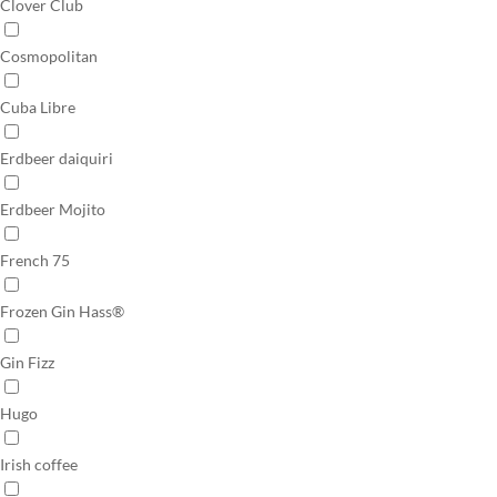
Clover Club
Cosmopolitan
Cuba Libre
Erdbeer daiquiri
Erdbeer Mojito
French 75
Frozen Gin Hass®
Gin Fizz
Hugo
Irish coffee