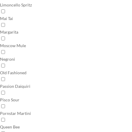
Limoncello Spritz
Mai Tai
Margarita
Moscow Mule
Negroni
Old Fashioned
Passion Daiquiri
Pisco Sour
Pornstar Martini
Queen Bee