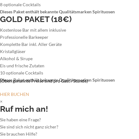
8 optionale Cocktails
Dieses Paket enthält bekannte Qualitätsmarken Spirituosen
GOLD PAKET (18€)
Kostenlose Bar mit allem inklusive
Professionelle Barkeeper
Komplette Bar inkl. Aller Geräte
Kristallgläser
Alkohol & Sirupe
Eis und frische Zutaten
10 optionale Cocktails
Dieses Paket enthält bekannte Qualitätsmarken Spirituosen
(Oben genannte Preise sind pro Gast / Stunde)
HIER BUCHEN
×
Ruf mich an!
Sie haben eine Frage?
Sie sind sich nicht ganz sicher?
Sie brauchen Hilfe?