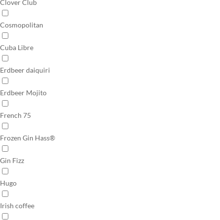
Clover Club
Cosmopolitan
Cuba Libre
Erdbeer daiquiri
Erdbeer Mojito
French 75
Frozen Gin Hass®
Gin Fizz
Hugo
Irish coffee