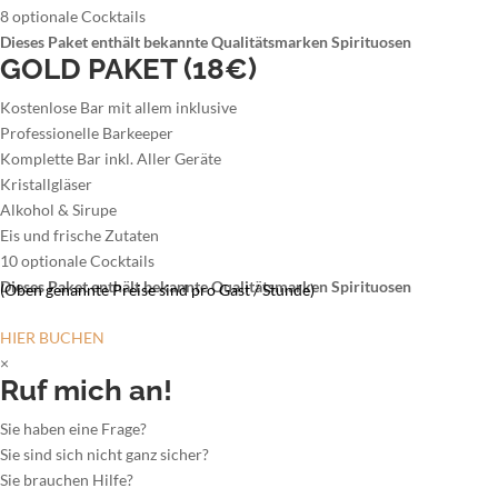
8 optionale Cocktails
Dieses Paket enthält bekannte Qualitätsmarken Spirituosen
GOLD PAKET (18€)
Kostenlose Bar mit allem inklusive
Professionelle Barkeeper
Komplette Bar inkl. Aller Geräte
Kristallgläser
Alkohol & Sirupe
Eis und frische Zutaten
10 optionale Cocktails
Dieses Paket enthält bekannte Qualitätsmarken Spirituosen
(Oben genannte Preise sind pro Gast / Stunde)
HIER BUCHEN
×
Ruf mich an!
Sie haben eine Frage?
Sie sind sich nicht ganz sicher?
Sie brauchen Hilfe?