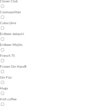
Clover Club
Cosmopolitan
Cuba Libre
Erdbeer daiquiri
Erdbeer Mojito
French 75
Frozen Gin Hass®
Gin Fizz
Hugo
Irish coffee