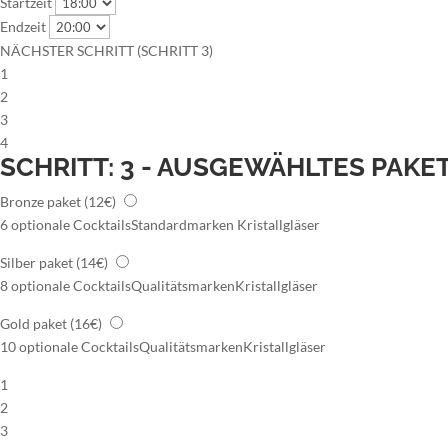
Startzeit
Endzeit
NÄCHSTER SCHRITT (SCHRITT 3)
1
2
3
4
SCHRITT: 3 - AUSGEWÄHLTES PAKE
Bronze paket
(12€)
6 optionale Cocktails
Standardmarken
Kristallgläser
Silber paket
(14€)
8 optionale Cocktails
Qualitätsmarken
Kristallgläser
Gold paket
(16€)
10 optionale Cocktails
Qualitätsmarken
Kristallgläser
1
2
3