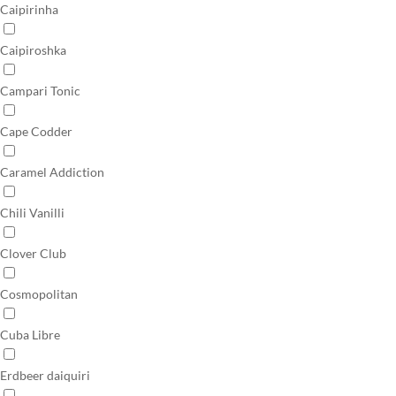
Caipirinha
Caipiroshka
Campari Tonic
Cape Codder
Caramel Addiction
Chili Vanilli
Clover Club
Cosmopolitan
Cuba Libre
Erdbeer daiquiri