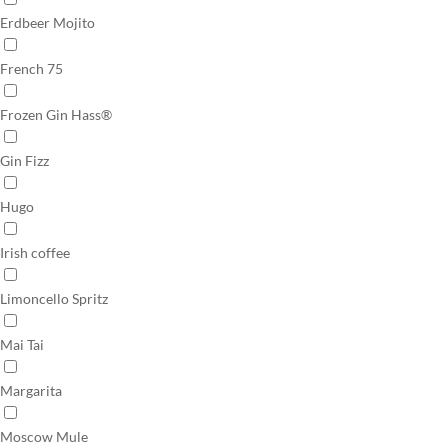
Erdbeer Mojito
French 75
Frozen Gin Hass®
Gin Fizz
Hugo
Irish coffee
Limoncello Spritz
Mai Tai
Margarita
Moscow Mule