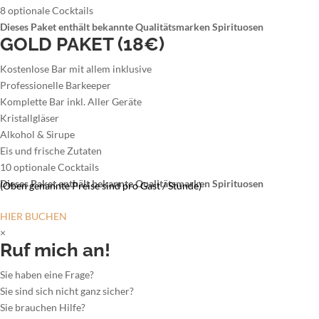
8 optionale Cocktails
Dieses Paket enthält bekannte Qualitätsmarken Spirituosen
GOLD PAKET (18€)
Kostenlose Bar mit allem inklusive
Professionelle Barkeeper
Komplette Bar inkl. Aller Geräte
Kristallgläser
Alkohol & Sirupe
Eis und frische Zutaten
10 optionale Cocktails
Dieses Paket enthält bekannte Qualitätsmarken Spirituosen
(Oben genannte Preise sind pro Gast / Stunde)
HIER BUCHEN
×
Ruf mich an!
Sie haben eine Frage?
Sie sind sich nicht ganz sicher?
Sie brauchen Hilfe?