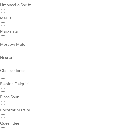
Limoncello Spritz
Mai Tai
Margarita
Moscow Mule
Negroni
Old Fashioned
Passion Daiquiri
Pisco Sour
Pornstar Martini
Queen Bee