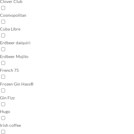
Clover Club
Cosmopolitan
Cuba Libre
Erdbeer daiquiri
Erdbeer Mojito
French 75
Frozen Gin Hass®
Gin Fizz
Hugo
Irish coffee