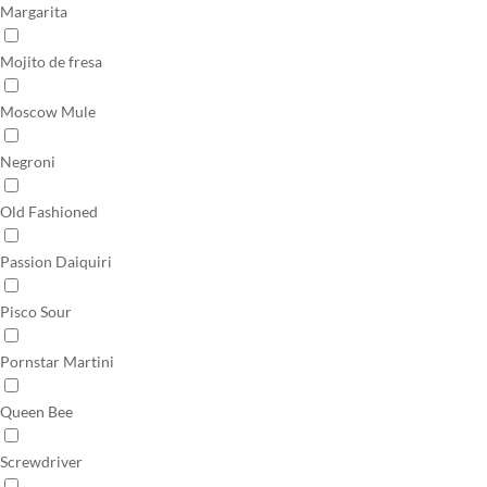
Margarita
Mojito de fresa
Moscow Mule
Negroni
Old Fashioned
Passion Daiquiri
Pisco Sour
Pornstar Martini
Queen Bee
Screwdriver