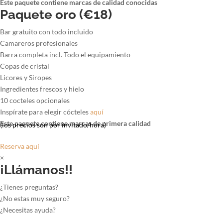
Este paquete contiene marcas de calidad conocidas
Paquete oro (€18)
Bar gratuito con todo incluido
Camareros profesionales
Barra completa incl. Todo el equipamiento
Copas de cristal
Licores y Siropes
Ingredientes frescos y hielo
10 cocteles opcionales
Inspírate para elegir cócteles
aquí
Este paquete contiene marcas de primera calidad
(los precios son por invitado/hora)
Reserva aquí
×
¡Llámanos!!
¿Tienes preguntas?
¿No estas muy seguro?
¿Necesitas ayuda?