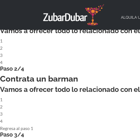
X
Paso 1/4
ALQUILA UN COCKTAILBAR COMPL
ALQUILA 
Vamos a ofrecer todo lo relacionado con el 
1
2
3
4
Paso 2/4
Contrata un barman
Vamos a ofrecer todo lo relacionado con el 
1
2
3
4
Regresa al paso 1
Paso 3/4