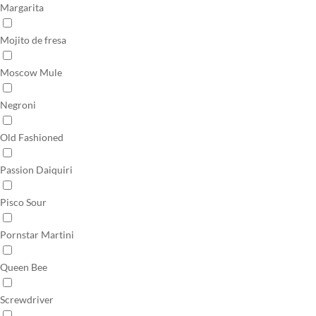
Margarita
Mojito de fresa
Moscow Mule
Negroni
Old Fashioned
Passion Daiquiri
Pisco Sour
Pornstar Martini
Queen Bee
Screwdriver