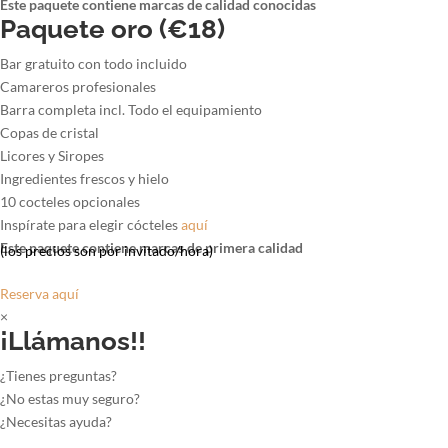
Este paquete contiene marcas de calidad conocidas
Paquete oro (€18)
Bar gratuito con todo incluido
Camareros profesionales
Barra completa incl. Todo el equipamiento
Copas de cristal
Licores y Siropes
Ingredientes frescos y hielo
10 cocteles opcionales
Inspírate para elegir cócteles
aquí
Este paquete contiene marcas de primera calidad
(los precios son por invitado/hora)
Reserva aquí
×
¡Llámanos!!
¿Tienes preguntas?
¿No estas muy seguro?
¿Necesitas ayuda?