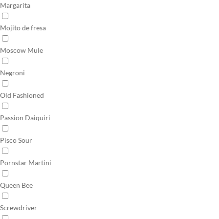
Margarita
Mojito de fresa
Moscow Mule
Negroni
Old Fashioned
Passion Daiquiri
Pisco Sour
Pornstar Martini
Queen Bee
Screwdriver