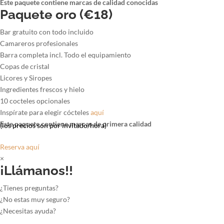
Este paquete contiene marcas de calidad conocidas
Paquete oro (€18)
Bar gratuito con todo incluido
Camareros profesionales
Barra completa incl. Todo el equipamiento
Copas de cristal
Licores y Siropes
Ingredientes frescos y hielo
10 cocteles opcionales
Inspírate para elegir cócteles
aquí
Este paquete contiene marcas de primera calidad
(los precios son por invitado/hora)
Reserva aquí
×
¡Llámanos!!
¿Tienes preguntas?
¿No estas muy seguro?
¿Necesitas ayuda?