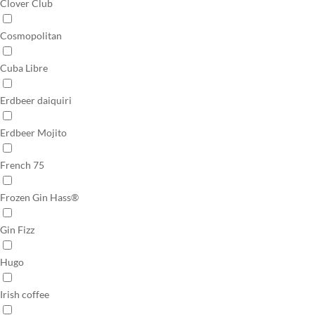
Clover Club
Cosmopolitan
Cuba Libre
Erdbeer daiquiri
Erdbeer Mojito
French 75
Frozen Gin Hass®
Gin Fizz
Hugo
Irish coffee