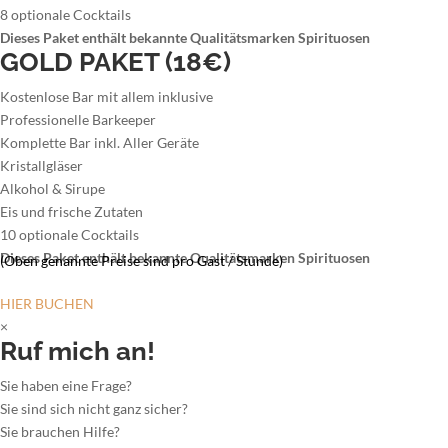
8 optionale Cocktails
Dieses Paket enthält bekannte Qualitätsmarken Spirituosen
GOLD PAKET (18€)
Kostenlose Bar mit allem inklusive
Professionelle Barkeeper
Komplette Bar inkl. Aller Geräte
Kristallgläser
Alkohol & Sirupe
Eis und frische Zutaten
10 optionale Cocktails
Dieses Paket enthält bekannte Qualitätsmarken Spirituosen
(Oben genannte Preise sind pro Gast / Stunde)
HIER BUCHEN
×
Ruf mich an!
Sie haben eine Frage?
Sie sind sich nicht ganz sicher?
Sie brauchen Hilfe?