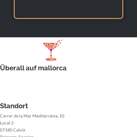
Überall auf mallorca
Hochzeitsbarkeeper
Barkeeper für Firmenveranstaltung
Barkeeper der Weihnachtsfeier
Barkeeper der Sommerparty
Standort
Carrer de la Mar Mediterrània, 10
Local 3
07180 Calvià
Balearen, Spanien