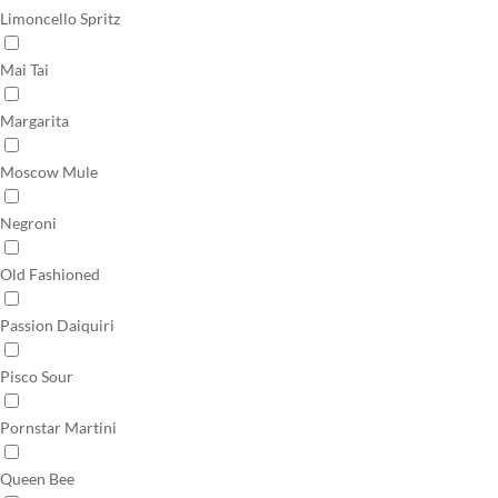
Limoncello Spritz
Mai Tai
Margarita
Moscow Mule
Negroni
Old Fashioned
Passion Daiquiri
Pisco Sour
Pornstar Martini
Queen Bee