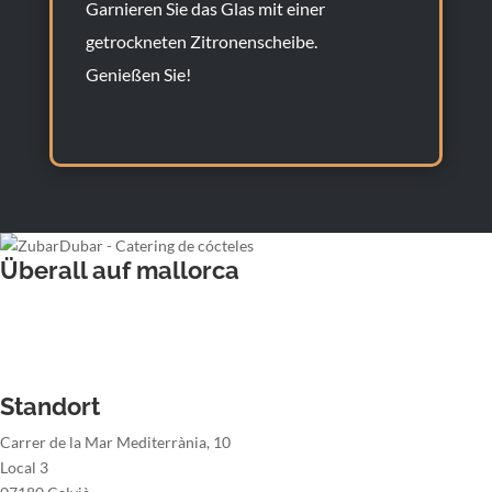
Garnieren Sie das Glas mit einer
getrockneten Zitronenscheibe.
Genießen Sie!
Überall auf mallorca
Hochzeitsbarkeeper
Barkeeper für Firmenveranstaltung
Barkeeper der Weihnachtsfeier
Barkeeper der Sommerparty
Standort
Carrer de la Mar Mediterrània, 10
Local 3