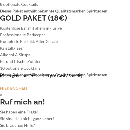
8 optionale Cocktails
Dieses Paket enthält bekannte Qualitätsmarken Spirituosen
GOLD PAKET (18€)
Kostenlose Bar mit allem inklusive
Professionelle Barkeeper
Komplette Bar inkl. Aller Geräte
Kristallgläser
Alkohol & Sirupe
Eis und frische Zutaten
10 optionale Cocktails
Dieses Paket enthält bekannte Qualitätsmarken Spirituosen
(Oben genannte Preise sind pro Gast / Stunde)
HIER BUCHEN
×
Ruf mich an!
Sie haben eine Frage?
Sie sind sich nicht ganz sicher?
Sie brauchen Hilfe?