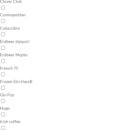
Clover Club
Cosmopolitan
Cuba Libre
Erdbeer daiquiri
Erdbeer Mojito
French 75
Frozen Gin Hass®
Gin Fizz
Hugo
Irish coffee