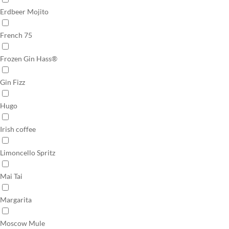
Erdbeer Mojito
French 75
Frozen Gin Hass®
Gin Fizz
Hugo
Irish coffee
Limoncello Spritz
Mai Tai
Margarita
Moscow Mule