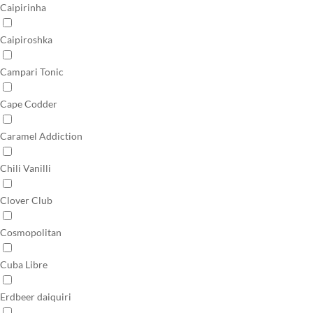
Caipirinha
Caipiroshka
Campari Tonic
Cape Codder
Caramel Addiction
Chili Vanilli
Clover Club
Cosmopolitan
Cuba Libre
Erdbeer daiquiri