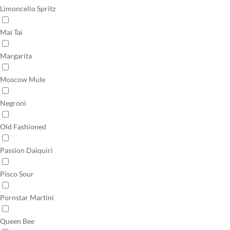
Limoncello Spritz
Mai Tai
Margarita
Moscow Mule
Negroni
Old Fashioned
Passion Daiquiri
Pisco Sour
Pornstar Martini
Queen Bee