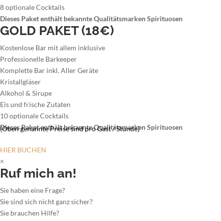
8 optionale Cocktails
Dieses Paket enthält bekannte Qualitätsmarken Spirituosen
GOLD PAKET (18€)
Kostenlose Bar mit allem inklusive
Professionelle Barkeeper
Komplette Bar inkl. Aller Geräte
Kristallgläser
Alkohol & Sirupe
Eis und frische Zutaten
10 optionale Cocktails
Dieses Paket enthält bekannte Qualitätsmarken Spirituosen
(Oben genannte Preise sind pro Gast / Stunde)
HIER BUCHEN
×
Ruf mich an!
Sie haben eine Frage?
Sie sind sich nicht ganz sicher?
Sie brauchen Hilfe?