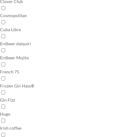
Clover Club
Cosmopolitan
Cuba Libre
Erdbeer daiquiri
Erdbeer Mojito
French 75
Frozen Gin Hass®
Gin Fizz
Hugo
Irish coffee