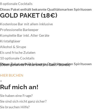
8 optionale Cocktails
Dieses Paket enthält bekannte Qualitätsmarken Spirituosen
GOLD PAKET (18€)
Kostenlose Bar mit allem inklusive
Professionelle Barkeeper
Komplette Bar inkl. Aller Geräte
Kristallgläser
Alkohol & Sirupe
Eis und frische Zutaten
10 optionale Cocktails
Dieses Paket enthält bekannte Qualitätsmarken Spirituosen
(Oben genannte Preise sind pro Gast / Stunde)
HIER BUCHEN
×
Ruf mich an!
Sie haben eine Frage?
Sie sind sich nicht ganz sicher?
Sie brauchen Hilfe?