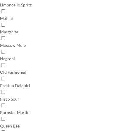
Limoncello Spritz
Mai Tai
Margarita
Moscow Mule
Negroni
Old Fashioned
Passion Daiquiri
Pisco Sour
Pornstar Martini
Queen Bee