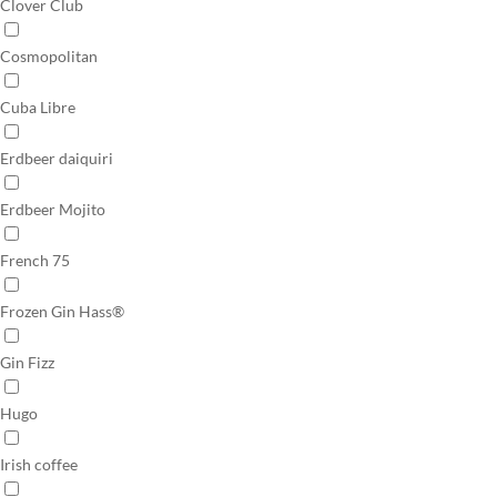
Clover Club
Cosmopolitan
Cuba Libre
Erdbeer daiquiri
Erdbeer Mojito
French 75
Frozen Gin Hass®
Gin Fizz
Hugo
Irish coffee