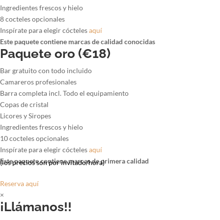
Ingredientes frescos y hielo
8 cocteles opcionales
Inspírate para elegir cócteles
aquí
Este paquete contiene marcas de calidad conocidas
Paquete oro (€18)
Bar gratuito con todo incluido
Camareros profesionales
Barra completa incl. Todo el equipamiento
Copas de cristal
Licores y Siropes
Ingredientes frescos y hielo
10 cocteles opcionales
Inspírate para elegir cócteles
aquí
Este paquete contiene marcas de primera calidad
(los precios son por invitado/hora)
Reserva aquí
×
¡Llámanos!!