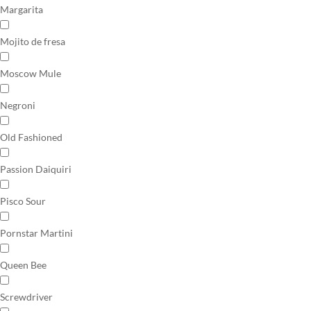
Margarita
Mojito de fresa
Moscow Mule
Negroni
Old Fashioned
Passion Daiquiri
Pisco Sour
Pornstar Martini
Queen Bee
Screwdriver