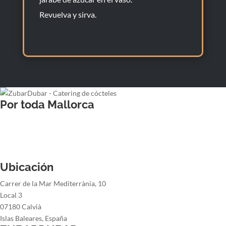
Revuelva y sirva.
Por toda Mallorca
Barman para bodas
Barman para cenas de empresa
Barman para fiestas de navidad
Barman para fiestas de verano
Ubicación
Carrer de la Mar Mediterrània, 10
Local 3
07180 Calvià
Islas Baleares, España