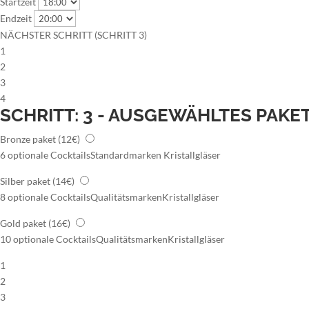
Startzeit
Endzeit
NÄCHSTER SCHRITT (SCHRITT 3)
1
2
3
4
SCHRITT: 3 - AUSGEWÄHLTES PAKE
Bronze paket
(12€)
6 optionale Cocktails
Standardmarken
Kristallgläser
Silber paket
(14€)
8 optionale Cocktails
Qualitätsmarken
Kristallgläser
Gold paket
(16€)
10 optionale Cocktails
Qualitätsmarken
Kristallgläser
1
2
3