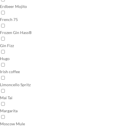
Erdbeer Mojito
French 75
Frozen Gin Hass®
Gin Fizz
Hugo
Irish coffee
Limoncello Spritz
Mai Tai
Margarita
Moscow Mule