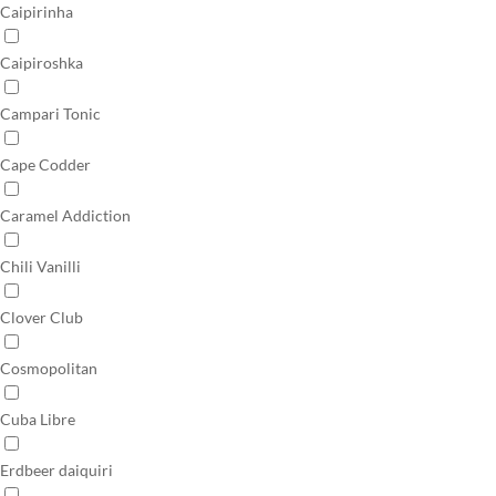
Caipirinha
Caipiroshka
Campari Tonic
Cape Codder
Caramel Addiction
Chili Vanilli
Clover Club
Cosmopolitan
Cuba Libre
Erdbeer daiquiri