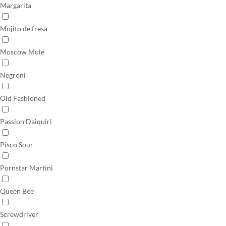
Margarita
Mojito de fresa
Moscow Mule
Negroni
Old Fashioned
Passion Daiquiri
Pisco Sour
Pornstar Martini
Queen Bee
Screwdriver