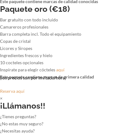
Este paquete contiene marcas de calidad conocidas
Paquete oro (€18)
Bar gratuito con todo incluido
Camareros profesionales
Barra completa incl. Todo el equipamiento
Copas de cristal
Licores y Siropes
Ingredientes frescos y hielo
10 cocteles opcionales
Inspírate para elegir cócteles
aquí
Este paquete contiene marcas de primera calidad
(los precios son por invitado/hora)
Reserva aquí
×
¡Llámanos!!
¿Tienes preguntas?
¿No estas muy seguro?
¿Necesitas ayuda?