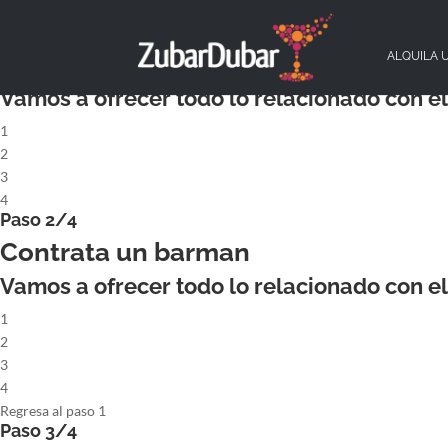
X
Paso 1/4
ALQUILA UN COCKTAILBAR COMPL
ALQUILA 
Vamos a ofrecer todo lo relacionado con el 
1
2
3
4
Paso 2/4
Contrata un barman
Vamos a ofrecer todo lo relacionado con el 
1
2
3
4
Regresa al paso 1
Paso 3/4