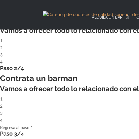
X
Paso 1/4
ALQUILA UN COCKTAILBAR COMPL
ALQUILA UN BAR
C
Vamos a ofrecer todo lo relacionado con el 
1
2
3
4
Paso 2/4
Contrata un barman
Vamos a ofrecer todo lo relacionado con el 
1
2
3
4
Regresa al paso 1
Paso 3/4