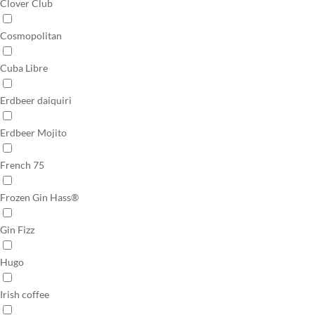
Clover Club
Cosmopolitan
Cuba Libre
Erdbeer daiquiri
Erdbeer Mojito
French 75
Frozen Gin Hass®
Gin Fizz
Hugo
Irish coffee