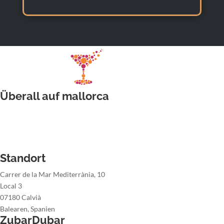
Überall auf mallorca
Hochzeitsbarkeeper
Barkeeper für Firmenveranstaltung
Barkeeper der Weihnachtsfeier
Barkeeper der Sommerparty
Standort
Carrer de la Mar Mediterrània, 10
Local 3
07180 Calvià
Balearen, Spanien
ZubarDubar