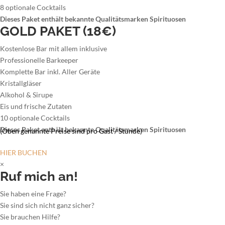
8 optionale Cocktails
Dieses Paket enthält bekannte Qualitätsmarken Spirituosen
GOLD PAKET (18€)
Kostenlose Bar mit allem inklusive
Professionelle Barkeeper
Komplette Bar inkl. Aller Geräte
Kristallgläser
Alkohol & Sirupe
Eis und frische Zutaten
10 optionale Cocktails
Dieses Paket enthält bekannte Qualitätsmarken Spirituosen
(Oben genannte Preise sind pro Gast / Stunde)
HIER BUCHEN
×
Ruf mich an!
Sie haben eine Frage?
Sie sind sich nicht ganz sicher?
Sie brauchen Hilfe?