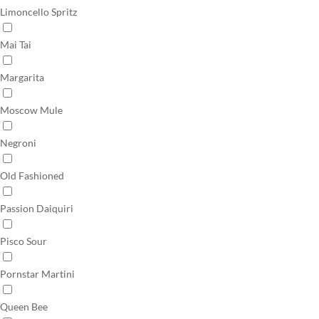
Limoncello Spritz
Mai Tai
Margarita
Moscow Mule
Negroni
Old Fashioned
Passion Daiquiri
Pisco Sour
Pornstar Martini
Queen Bee