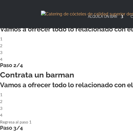
X
Paso 1/4
ALQUILA UN COCKTAILBAR COMPL
ALQUILA UN BAR
C
Vamos a ofrecer todo lo relacionado con el 
1
2
3
4
Paso 2/4
Contrata un barman
Vamos a ofrecer todo lo relacionado con el 
1
2
3
4
Regresa al paso 1
Paso 3/4