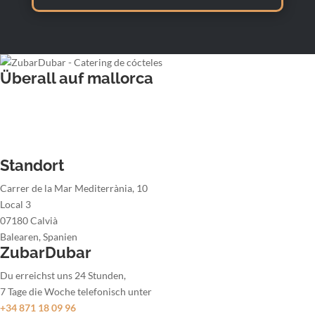
Überall auf mallorca
Hochzeitsbarkeeper
Barkeeper für Firmenveranstaltung
Barkeeper der Weihnachtsfeier
Barkeeper der Sommerparty
Standort
Carrer de la Mar Mediterrània, 10
Local 3
07180 Calvià
Balearen, Spanien
ZubarDubar
Du erreichst uns 24 Stunden,
7 Tage die Woche telefonisch unter
+34 871 18 09 96