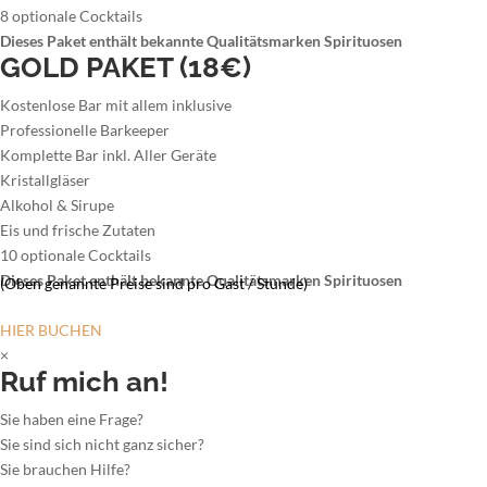
8 optionale Cocktails
Dieses Paket enthält bekannte Qualitätsmarken Spirituosen
GOLD PAKET (18€)
Kostenlose Bar mit allem inklusive
Professionelle Barkeeper
Komplette Bar inkl. Aller Geräte
Kristallgläser
Alkohol & Sirupe
Eis und frische Zutaten
10 optionale Cocktails
Dieses Paket enthält bekannte Qualitätsmarken Spirituosen
(Oben genannte Preise sind pro Gast / Stunde)
HIER BUCHEN
×
Ruf mich an!
Sie haben eine Frage?
Sie sind sich nicht ganz sicher?
Sie brauchen Hilfe?