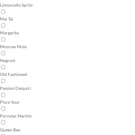
Limoncello Spritz
Mai Tai
Margarita
Moscow Mule
Negroni
Old Fashioned
Passion Daiquiri
Pisco Sour
Pornstar Martini
Queen Bee