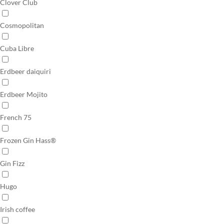
Clover Club
Cosmopolitan
Cuba Libre
Erdbeer daiquiri
Erdbeer Mojito
French 75
Frozen Gin Hass®
Gin Fizz
Hugo
Irish coffee