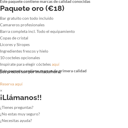
Este paquete contiene marcas de calidad conocidas
Paquete oro (€18)
Bar gratuito con todo incluido
Camareros profesionales
Barra completa incl. Todo el equipamiento
Copas de cristal
Licores y Siropes
Ingredientes frescos y hielo
10 cocteles opcionales
Inspírate para elegir cócteles
aquí
Este paquete contiene marcas de primera calidad
(los precios son por invitado/hora)
Reserva aquí
×
¡Llámanos!!
¿Tienes preguntas?
¿No estas muy seguro?
¿Necesitas ayuda?