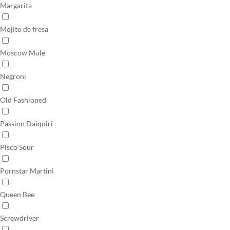
Margarita
Mojito de fresa
Moscow Mule
Negroni
Old Fashioned
Passion Daiquiri
Pisco Sour
Pornstar Martini
Queen Bee
Screwdriver