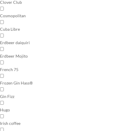
Clover Club
Cosmopolitan
Cuba Libre
Erdbeer daiquiri
Erdbeer Mojito
French 75
Frozen Gin Hass®
Gin Fizz
Hugo
Irish coffee