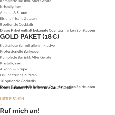
Komplette Bar inkl. Aller Geräte
Kristallgläser
Alkohol & Sirupe
Eis und frische Zutaten
8 optionale Cocktails
Dieses Paket enthält bekannte Qualitätsmarken Spirituosen
GOLD PAKET (18€)
Kostenlose Bar mit allem inklusive
Professionelle Barkeeper
Komplette Bar inkl. Aller Geräte
Kristallgläser
Alkohol & Sirupe
Eis und frische Zutaten
10 optionale Cocktails
Dieses Paket enthält bekannte Qualitätsmarken Spirituosen
(Oben genannte Preise sind pro Gast / Stunde)
HIER BUCHEN
×
Ruf mich an!