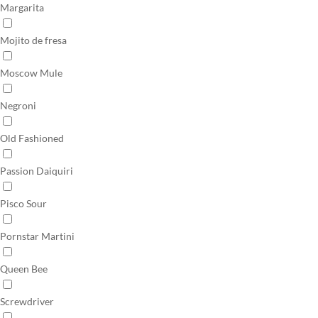
Margarita
Mojito de fresa
Moscow Mule
Negroni
Old Fashioned
Passion Daiquiri
Pisco Sour
Pornstar Martini
Queen Bee
Screwdriver