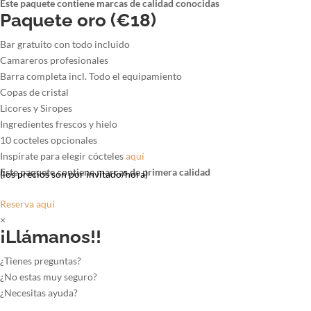
Este paquete contiene marcas de calidad conocidas
Paquete oro (€18)
Bar gratuito con todo incluido
Camareros profesionales
Barra completa incl. Todo el equipamiento
Copas de cristal
Licores y Siropes
Ingredientes frescos y hielo
10 cocteles opcionales
Inspírate para elegir cócteles
aquí
Este paquete contiene marcas de primera calidad
(los precios son por invitado/hora)
Reserva aquí
×
¡Llámanos!!
¿Tienes preguntas?
¿No estas muy seguro?
¿Necesitas ayuda?