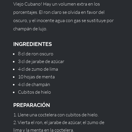
Viejo Cubano! Hay un volumen extra en los
porcentajes. El ron claro se olvida en favor del
oscuro, y el inocente agua con gas se sustituye por
champán de lujo.
INGREDIENTES
8 cl de ron oscuro
3 cl de jarabe de azúcar
4 cl de zumo de lima
10 hojas de menta
4 cl de champán
Cubitos de hielo
PREPARACIÓN
Llene una coctelera con cubitos de hielo.
Vierta el ron, el jarabe de azúcar, el zumo de
lima y la menta en la coctelera.