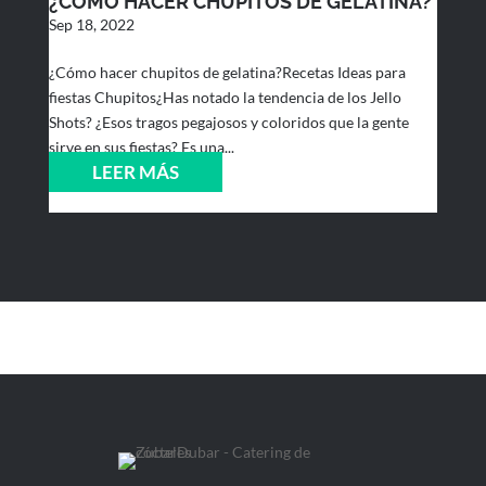
¿CÓMO HACER CHUPITOS DE GELATINA?
Sep 18, 2022
¿Cómo hacer chupitos de gelatina?Recetas Ideas para
fiestas Chupitos¿Has notado la tendencia de los Jello
Shots? ¿Esos tragos pegajosos y coloridos que la gente
sirve en sus fiestas? Es una...
LEER MÁS