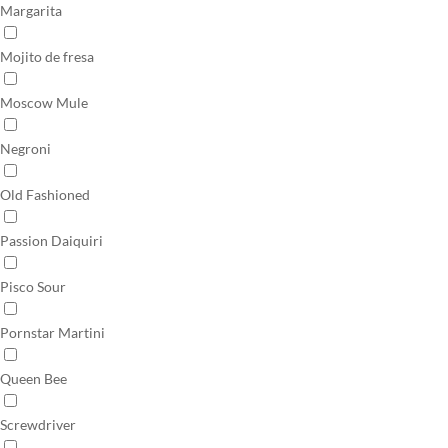
Margarita
Mojito de fresa
Moscow Mule
Negroni
Old Fashioned
Passion Daiquiri
Pisco Sour
Pornstar Martini
Queen Bee
Screwdriver