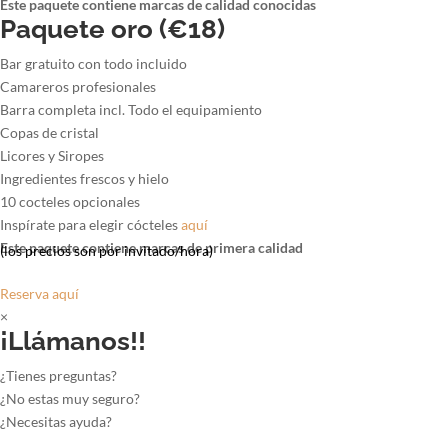
Este paquete contiene marcas de calidad conocidas
Paquete oro (€18)
Bar gratuito con todo incluido
Camareros profesionales
Barra completa incl. Todo el equipamiento
Copas de cristal
Licores y Siropes
Ingredientes frescos y hielo
10 cocteles opcionales
Inspírate para elegir cócteles
aquí
Este paquete contiene marcas de primera calidad
(los precios son por invitado/hora)
Reserva aquí
×
¡Llámanos!!
¿Tienes preguntas?
¿No estas muy seguro?
¿Necesitas ayuda?