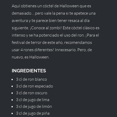
Aquí obtienes un cóctel de Halloween que es
demasiado… pero vale la pena si te apetece una
aventura y te parece bien tener resaca al día
siguiente. ¡Conoce al zombi! Este cóctel clásico es
intenso y se ha potenciado el uso del ron. ¡Para el
festival de terror de este año, recomendamos
usar 4 rones diferentes! Innecesario. Pero, de
nuevo, es Halloween.
INGREDIENTES
3 cl de ron blanco
3 cl de ron especiado
3 cl de ron oscuro
3 cl de jugo de lima
3 cl de jugo de limón
3 cl de jugo de piña