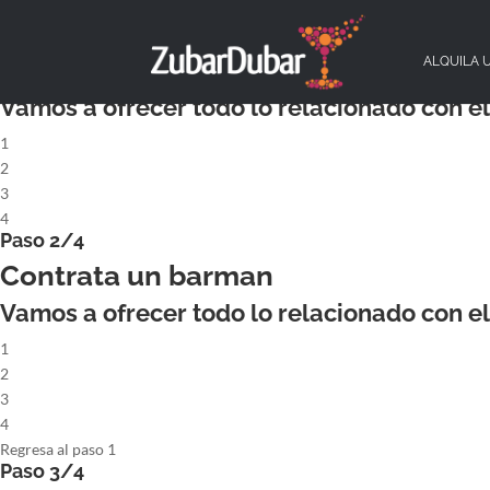
X
Paso 1/4
ALQUILA UN COCKTAILBAR COMPL
ALQUILA 
Vamos a ofrecer todo lo relacionado con el 
1
2
3
4
Paso 2/4
Contrata un barman
Vamos a ofrecer todo lo relacionado con el 
1
2
3
4
Regresa al paso 1
Paso 3/4