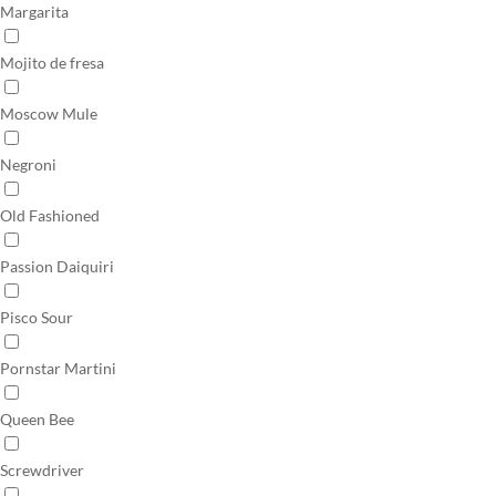
Margarita
Mojito de fresa
Moscow Mule
Negroni
Old Fashioned
Passion Daiquiri
Pisco Sour
Pornstar Martini
Queen Bee
Screwdriver