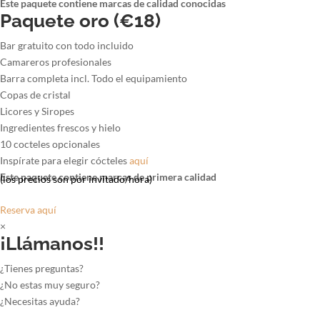
Este paquete contiene marcas de calidad conocidas
Paquete oro (€18)
Bar gratuito con todo incluido
Camareros profesionales
Barra completa incl. Todo el equipamiento
Copas de cristal
Licores y Siropes
Ingredientes frescos y hielo
10 cocteles opcionales
Inspírate para elegir cócteles
aquí
Este paquete contiene marcas de primera calidad
(los precios son por invitado/hora)
Reserva aquí
×
¡Llámanos!!
¿Tienes preguntas?
¿No estas muy seguro?
¿Necesitas ayuda?